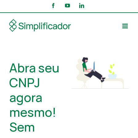
Skip
Facebook
YouTube
LinkedIn
to
content
Abra seu
CNPJ
agora
mesmo!
Sem