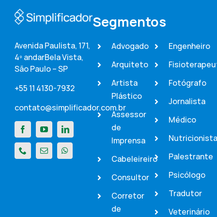
Segmentos
Avenida Paulista, 171,
Advogado
Engenheiro
4º andar
Bela Vista,
Arquiteto
Fisioterapeu
São Paulo – SP
Artista
Fotógrafo
+55 11 4130-7932
Plástico
Jornalista
contato@simplificador.com.br
Assessor
Médico
de
Nutricionist
Imprensa
Palestrante
Cabeleireiro
Psicólogo
Consultor
Tradutor
Corretor
de
Veterinário