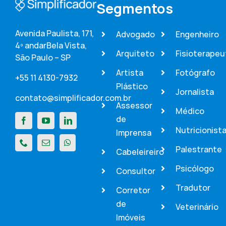
Segmentos
Avenida Paulista, 171,
Advogado
Engenheiro
4º andar
Bela Vista,
Arquiteto
Fisioterapeu
São Paulo – SP
Artista
Fotógrafo
+55 11 4130-7932
Plástico
Jornalista
contato@simplificador.com.br
Assessor
Médico
de
Nutricionist
Imprensa
Palestrante
Cabeleireiro
Psicólogo
Consultor
Tradutor
Corretor
de
Veterinário
Imóveis