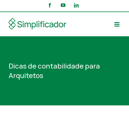
Skip
Facebook
YouTube
LinkedIn
to
content
Dicas de contabilidade para
Arquitetos