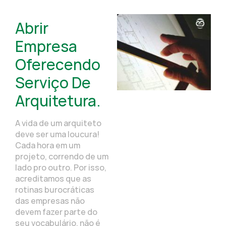
Abrir
Empresa
Oferecendo
Serviço De
Arquitetura.
A vida de um arquiteto
deve ser uma loucura!
Cada hora em um
projeto, correndo de um
lado pro outro. Por isso,
acreditamos que as
rotinas burocráticas
das empresas não
devem fazer parte do
seu vocabulário, não é