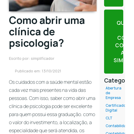
Como abrir uma
QUER
clínica de
CONT
psicologia?
CONTE
AJU
Escrito por: simplificador
SIMPLI
Publicado em: 13/10/2021
Categoria
Os cuidados com a saúde mental estão
Abertura
cada vez mais presentes na vida das
de
pessoas. Com isso, saber como abrir uma
Empresa
clínica de psicologia pode ser excelente
Certificado
Digital
para quem possui essa graduação.
como
CLT
o valor do investimento, a localização, a
Contabilidade
especialidade que será atendida, os
Contabilidade