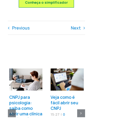
Conheça o simplificador
Previous
Next
Entrar para 
mercado de
Afiliados val
CNPJ para
Veja como é
pena?
psicologia:
fácil abrir seu
13:53
|
0
saiba como
CNPJ
Comments
abrir uma clínica
15:27
|
0