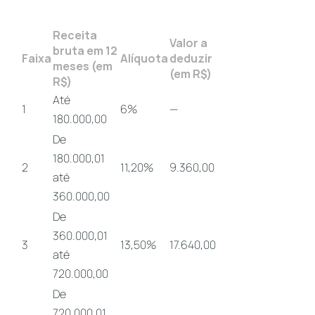
Receita
Valor a
bruta em 12
Faixa
Alíquota
deduzir
meses (em
(em R$)
R$)
Até
1
6%
—
180.000,00
De
180.000,01
2
11,20%
9.360,00
até
360.000,00
De
360.000,01
3
13,50%
17.640,00
até
720.000,00
De
720.000,01