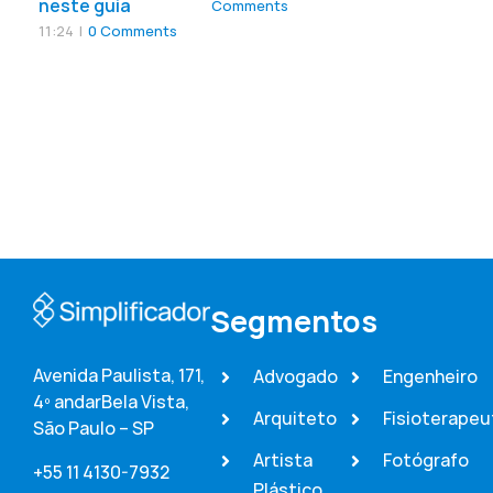
neste guia
Comments
11:24
|
0 Comments
Segmentos
Avenida Paulista, 171,
Advogado
Engenheiro
4º andar
Bela Vista,
Arquiteto
Fisioterapeu
São Paulo – SP
Artista
Fotógrafo
+55 11 4130-7932
Plástico