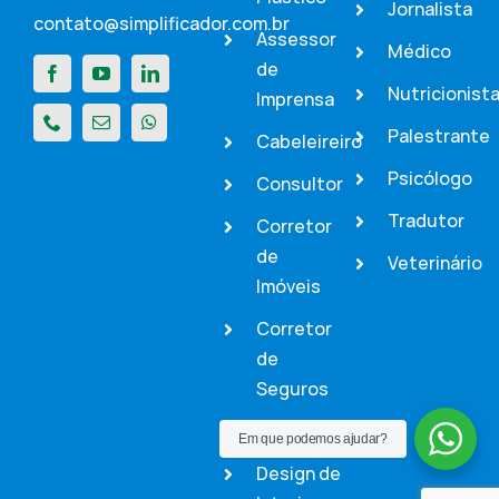
Jornalista
contato@simplificador.com.br
Assessor
Médico
de
Nutricionist
Imprensa
Palestrante
Cabeleireiro
Psicólogo
Consultor
Tradutor
Corretor
de
Veterinário
Imóveis
Corretor
de
Seguros
Dentista
Em que podemos ajudar?
Design de