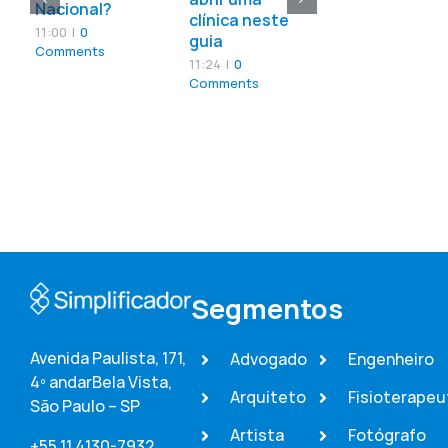
Nacional?
clínica neste
11:00
|
0
guia
Comments
11:24
|
0
Comments
Segmentos
Avenida Paulista, 171,
Advogado
Engenheiro
4º andar
Bela Vista,
Arquiteto
Fisioterapeu
São Paulo – SP
Artista
Fotógrafo
+55 11 4130-7932