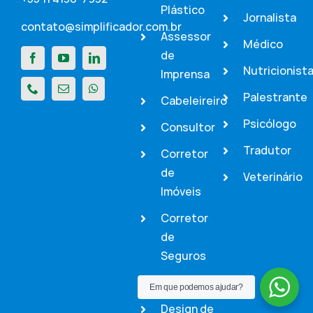
Plástico
Jornalista
contato@simplificador.com.br
Assessor
Médico
de
Nutricionist
Imprensa
Palestrante
Cabeleireiro
Psicólogo
Consultor
Tradutor
Corretor
de
Veterinário
Imóveis
Corretor
de
Seguros
Dentista
Em que podemos ajudar?
Design de