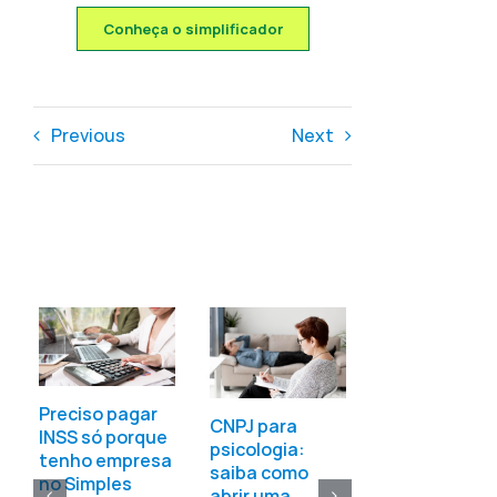
Conheça o simplificador
Previous
Next
Veja como é
fácil abrir seu
CNPJ
Preciso pagar
CNPJ para
15:27
|
0
INSS só porque
psicologia:
Comments
tenho empresa
saiba como
no Simples
abrir uma