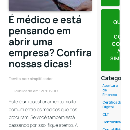
É médico e está
QUER
pensando em
CONT
abrir uma
CONTE
empresa? Confira
AJU
SIMPLI
nossas dicas!
Categoria
Escrito por: simplificador
Abertura
de
Publicado em: 21/11/2017
Empresa
Este é um questionamento muito
Certificado
Digital
comum entre os médicos que nos
CLT
procuram. Se você também está
Contabilidade
passando por isso, fique atento. A
Contabilidade