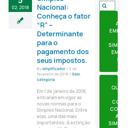
5
Pesquisar
Nacional:
02, 2018
por:
Conheça o fator
“R” –
ABR
EMPRE
Determinante
para o
SIMPLI
pagamento dos
EM AP
seus impostos.
ETA
By
simplificador
|
5 de
fevereiro de 2018
|
Sem
categoria
QUER
Em 1 de janeiro de 2018,
entraram em vigor as
CONT
novas normas para o
CONTE
Simples Nacional. Entre
AJU
elas, uma das mais
importantes: A extinção
SIMPLI