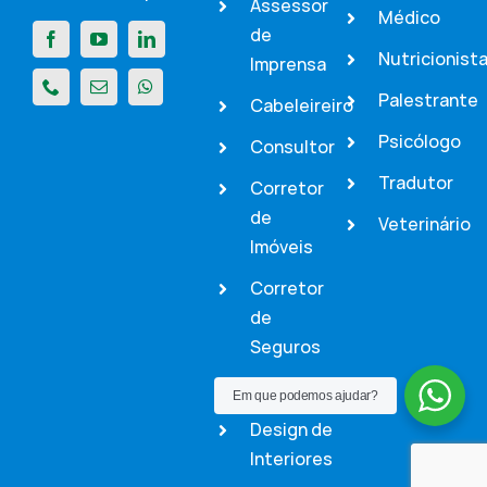
Assessor
Médico
de
Nutricionist
Imprensa
Palestrante
Cabeleireiro
Psicólogo
Consultor
Tradutor
Corretor
de
Veterinário
Imóveis
Corretor
de
Seguros
Dentista
Em que podemos ajudar?
Design de
Interiores