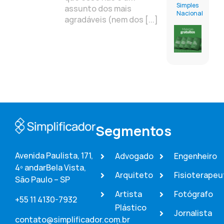
Simples
assunto dos mais
Nacional
agradáveis (nem dos [...]
Segmentos
Avenida Paulista, 171,
Advogado
Engenheiro
4º andar
Bela Vista,
Arquiteto
Fisioterapeu
São Paulo – SP
Artista
Fotógrafo
+55 11 4130-7932
Plástico
Jornalista
contato@simplificador.com.br