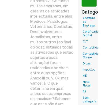
do anexo VI. Com isso,
muitas empresas, em
geral as de atividades
Categoria
intelectuais, entre elas:
Abertura
Médicos, Psicólogos,
de
Empresa
Veterinários, Dentistas,
Desenvolvedores,
Certificado
Digital
Jornalistas, entre
muitos outros (ao final
CLT
do post, listamos todas
Contabilidade
as atividades que estão
Contabilidade
sujeitas à essa
Online
alteração) foram
Dicas
realocadas e se viram
Impostos
entre duas opções:
MEI
Anexo III ou V. Ok, mas
Nota
vamos lá: O que
Fiscal
determina em qual
PJ
anexo essas empresas
Sem
se encaixam? Sabemos
categoria
que esse não é um