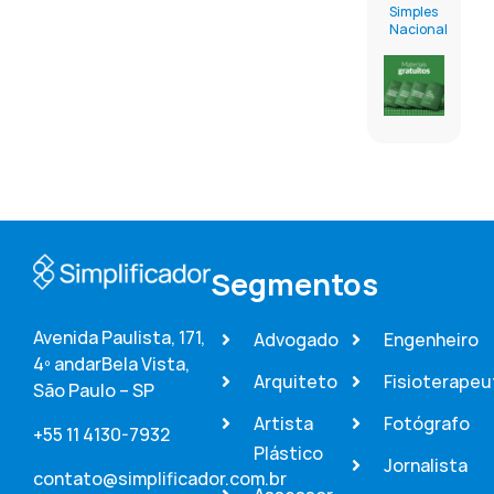
Simples
Nacional
Segmentos
Avenida Paulista, 171,
Advogado
Engenheiro
4º andar
Bela Vista,
Arquiteto
Fisioterapeu
São Paulo – SP
Artista
Fotógrafo
+55 11 4130-7932
Plástico
Jornalista
contato@simplificador.com.br