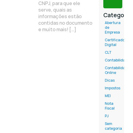
CNPJ, para que ele
serve, quais as
Categoria
informações estão
contidas no documento
Abertura
de
e muito mais! […]
Empresa
Certificado
Digital
CLT
Contabilidade
Contabilidade
Online
Dicas
Impostos
MEI
Nota
Fiscal
PJ
Sem
categoria