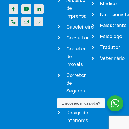
Assessor
Médico
de
Nutricionist
Imprensa
Palestrante
Cabeleireiro
Psicólogo
Consultor
Tradutor
Corretor
de
Veterinário
Imóveis
Corretor
de
Seguros
Dentista
Em que podemos ajudar?
Design de
Interiores