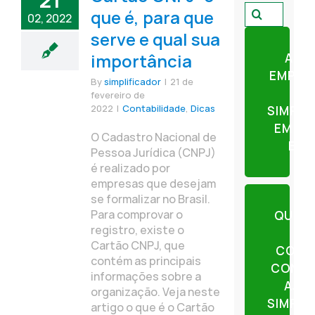
21
Pesquisar
que é, para que
02, 2022
por:
serve e qual sua
importância
ABR
EMPRE
By
simplificador
|
21 de
fevereiro de
2022
|
Contabilidade
,
Dicas
SIMPLI
EM AP
O Cadastro Nacional de
ETA
Pessoa Jurídica (CNPJ)
é realizado por
empresas que desejam
se formalizar no Brasil.
Para comprovar o
QUER
registro, existe o
Cartão CNPJ, que
CONT
contém as principais
CONTE
informações sobre a
AJU
organização. Veja neste
SIMPLI
artigo o que é o Cartão