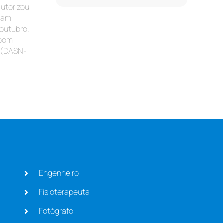
autorizou
oram
 outubro.
 bom
l (DASN-
Engenheiro
Fisioterapeuta
Fotógrafo