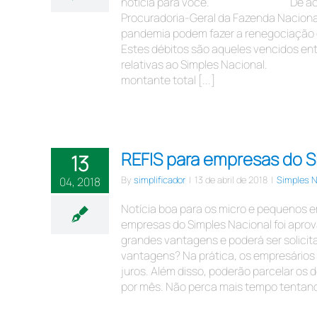
notícia para você. ⠀⠀⠀⠀⠀⠀⠀⠀⠀ De acord
Procuradoria-Geral da Fazenda Nacional
pandemia podem fazer a renegociação 
Estes débitos são aqueles vencidos en
relativas ao Simples Nacional. ⠀⠀⠀⠀⠀
montante total [...]
REFIS para empresas do S
13
By
simplificador
|
13 de abril de 2018
|
Simples N
04, 2018
Notícia boa para os micro e pequenos e
empresas do Simples Nacional foi apro
grandes vantagens e poderá ser solici
vantagens? Na prática, os empresários
juros. Além disso, poderão parcelar os
por mês. Não perca mais tempo tentando