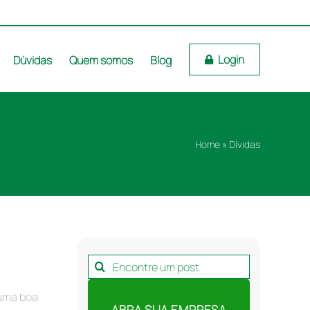
Login
Dúvidas
Quem somos
Blog
Home
»
Dívidas
Pesquisar
por:
 uma boa
ABRA SUA EMPRESA