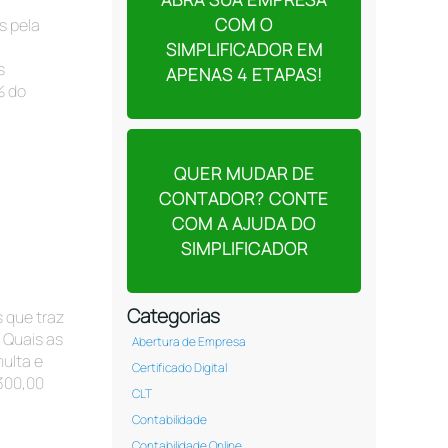
COM O
s pela
⠀⠀⠀⠀
SIMPLIFICADOR EM
s
APENAS 4 ETAPAS!
% do
QUER MUDAR DE
CONTADOR? CONTE
COM A AJUDA DO
SIMPLIFICADOR
Categorias
 que traz
 Quais as
Abertura de Empresa
ulta e
Certificado Digital
$300,00
CLT
Contabilidade
Contabilidade Online