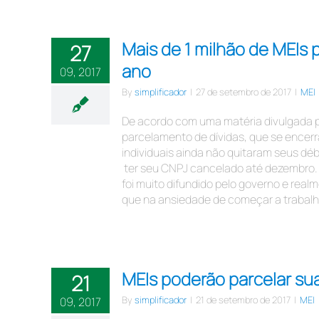
Mais de 1 milhão de MEIs p
27
ano
09, 2017
By
simplificador
|
27 de setembro de 2017
|
MEI
De acordo com uma matéria divulgada p
parcelamento de dívidas, que se encerr
individuais ainda não quitaram seus dé
ter seu CNPJ cancelado até dezembro. 
foi muito difundido pelo governo e rea
que na ansiedade de começar a trabalha
MEIs poderão parcelar sua
21
By
simplificador
|
21 de setembro de 2017
|
MEI
09, 2017