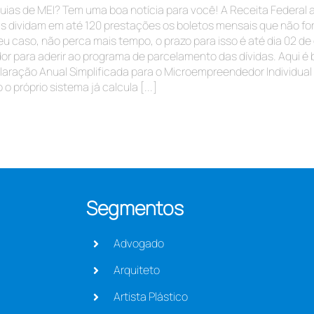
ias de MEI? Tem uma boa notícia para você! A Receita Federal 
s dividam em até 120 prestações os boletos mensais que não f
eu caso, não perca mais tempo, o prazo para isso é até dia 02 de
or para aderir ao programa de parcelamento das dívidas. Aqui é
eclaração Anual Simplificada para o Microempreendedor Individua
 o próprio sistema já calcula [...]
Segmentos
Advogado
Arquiteto
Artista Plástico