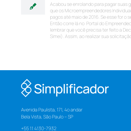
Acabou se enrolando para pagar suas gu
que os Microempreendedores Individuai
pagos até maio de 2016. Se esse for o s
Então corre lá no Portal do Empreended
lembrar que você precisa ter feito a D
Simei). Assim, ao realizar sua solicitação
Avenida Paulista, 171, 4º andar
Bela Vista, São Paulo – SP
+55 11 4130-7932