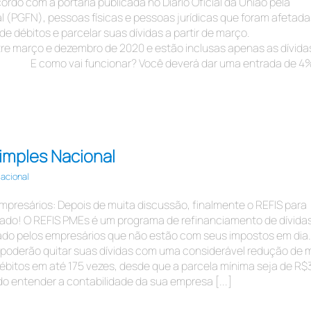
o com a portaria publicada no Diário Oficial da União pela
 (PGFN), pessoas físicas e pessoas jurídicas que foram afetada
de débitos e parcelar suas dívidas a partir de março. ⠀⠀⠀⠀⠀
tre março e dezembro de 2020 e estão inclusas apenas as dívida
⠀⠀⠀⠀ E como vai funcionar? Você deverá dar uma entrada de 4
imples Nacional
acional
mpresários: Depois de muita discussão, finalmente o REFIS para
vado! O REFIS PMEs é um programa de refinanciamento de dívidas
tado pelos empresários que não estão com seus impostos em dia.
 poderão quitar suas dívidas com uma considerável redução de m
 débitos em até 175 vezes, desde que a parcela mínima seja de R
 entender a contabilidade da sua empresa [...]