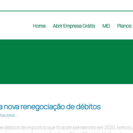
Home
Abrir Empresa Grátis
MEI
Planos
da nova renegociação de débitos
 Nacional
de débitos de impostos que ficaram pendentes em 2020, temos