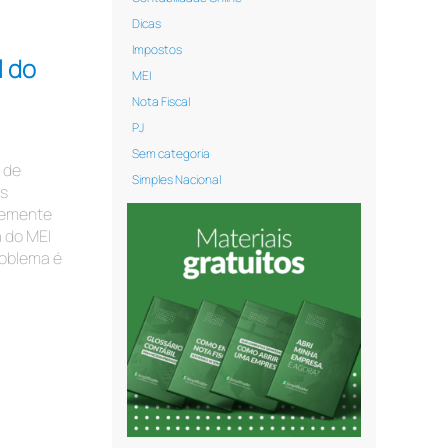
Dicas
Impostos
l do
MEI
Nota Fiscal
PJ
Sem categoria
 de
Simples Nacional
es
ntemente
 do MEI
roblema é