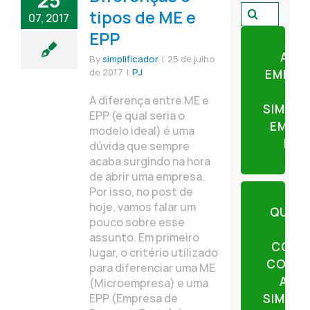
25
Pesquisar
tipos de ME e
07, 2017
por:
EPP
ABR
By
simplificador
|
25 de julho
de 2017
|
PJ
EMPRE
A diferença entre ME e
SIMPLI
EPP (e qual seria o
EM AP
modelo ideal) é uma
ETA
dúvida que sempre
acaba surgindo na hora
de abrir uma empresa.
Por isso, no post de
hoje, vamos falar um
QUER
pouco sobre esse
assunto. Em primeiro
CONT
lugar, o critério utilizado
CONTE
para diferenciar uma ME
AJU
(Microempresa) e uma
EPP (Empresa de
SIMPLI