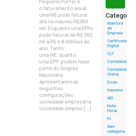
Pequeno Porte) é
o faturamento anual.
Uma ME pode faturar
Categoria
até no máximo R$360
Abertura
mil. Enquanto uma EPPs
de
Empresa
pode faturar de R$ 360
mil a R$ 4.8 milhões ao
Certificado
Digital
ano. Tanto
CLT
uma ME, quanto
uma EPP, podem fazer
Contabilidade
parte do Simples
Contabilidade
Nacional e
Online
apresentarem as
Dicas
seguintes
Impostos
configurações:
MEI
sociedade empresária,
Nota
sociedade simples [...]
Fiscal
PJ
Sem
categoria