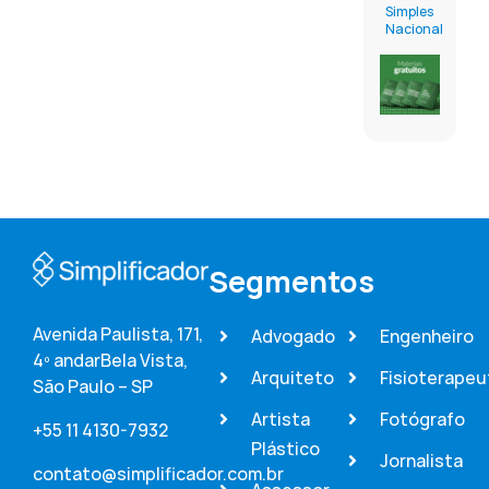
Simples
Nacional
Segmentos
Avenida Paulista, 171,
Advogado
Engenheiro
4º andar
Bela Vista,
Arquiteto
Fisioterapeu
São Paulo – SP
Artista
Fotógrafo
+55 11 4130-7932
Plástico
Jornalista
contato@simplificador.com.br