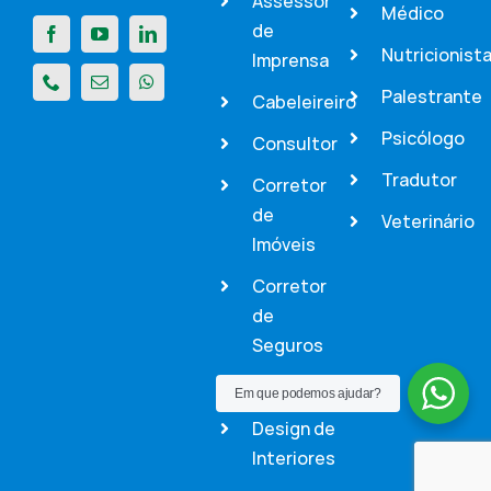
Assessor
Médico
de
Nutricionist
Imprensa
Palestrante
Cabeleireiro
Psicólogo
Consultor
Tradutor
Corretor
de
Veterinário
Imóveis
Corretor
de
Seguros
Dentista
Em que podemos ajudar?
Design de
Interiores