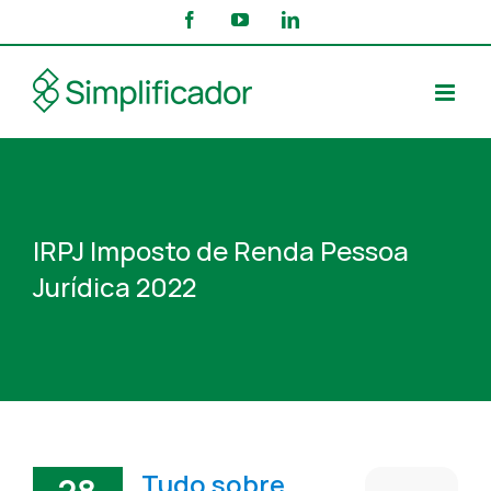
Skip
Facebook
YouTube
LinkedIn
to
content
IRPJ Imposto de Renda Pessoa
Jurídica 2022
Tudo sobre