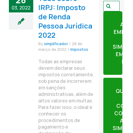
28
Pesquisar
IRPJ: Imposto
03, 2022
por:
de Renda
Pessoa Jurídica
ABR
EMPRE
2022
By
simplificador
|
28 de
SIMPLI
março de 2022
|
Impostos
EM AP
Todas as empresas
ETA
devem declarar seus
impostos corretamente,
sob pena de incorrerem
em sanções
QUER
administrativas, além de
altos valores em multas.
CONT
Para fazer isso, o ideal é
CONTE
conhecer os
procedimentos de
AJU
pagamento e
SIMPLI