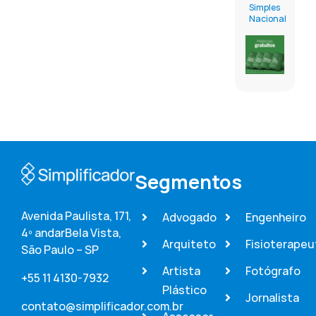
Simples
Nacional
Segmentos
Avenida Paulista, 171,
Advogado
Engenheiro
4º andar
Bela Vista,
Arquiteto
Fisioterapeu
São Paulo – SP
Artista
Fotógrafo
+55 11 4130-7932
Plástico
Jornalista
contato@simplificador.com.br