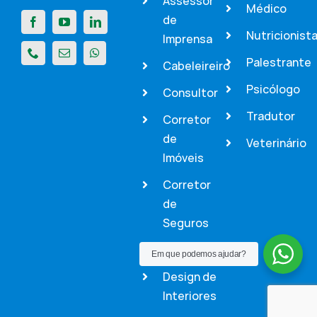
Assessor
Médico
de
Nutricionist
Imprensa
Palestrante
Cabeleireiro
Psicólogo
Consultor
Tradutor
Corretor
de
Veterinário
Imóveis
Corretor
de
Seguros
Dentista
Em que podemos ajudar?
Design de
Interiores