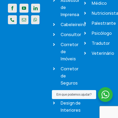
Assessor
Médico
de
Nutricionist
Imprensa
Palestrante
Cabeleireiro
Psicólogo
Consultor
Tradutor
Corretor
de
Veterinário
Imóveis
Corretor
de
Seguros
Dentista
Em que podemos ajudar?
Design de
Interiores