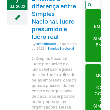
7
Pesquisar
diferença entre
03, 2022
por:
Simples
Nacional, lucro
ABR
EMPRE
presumido e
lucro real
SIMPLI
By
simplificador
|
7 de março
EM AP
de 2022
|
Simples Nacional
ETA
O Simples Nacional,
lucro presumido e o
lucro real são regimes
de tributação utilizados
QUER
pelas empresas, com os
quais é possível definir
CONT
como e com qual base
CONTE
de cálculo os impostos
AJU
serão pagos pelas
SIMPLI
organizações. Dessa