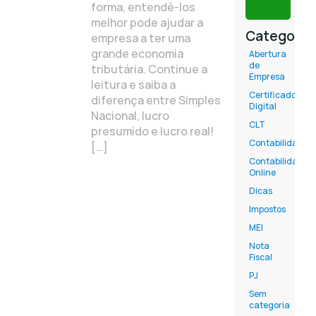
forma, entendê-los
melhor pode ajudar a
Categoria
empresa a ter uma
grande economia
Abertura
de
tributária. Continue a
Empresa
leitura e saiba a
Certificado
diferença entre Simples
Digital
Nacional, lucro
CLT
presumido e lucro real!
Contabilidade
[…]
Contabilidade
Online
Dicas
Impostos
MEI
Nota
Fiscal
PJ
Sem
categoria