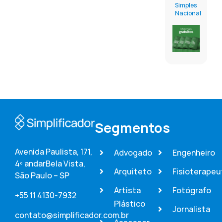
Simples
Nacional
Segmentos
Avenida Paulista, 171,
Advogado
Engenheiro
4º andar
Bela Vista,
Arquiteto
Fisioterapeu
São Paulo – SP
Artista
Fotógrafo
+55 11 4130-7932
Plástico
Jornalista
contato@simplificador.com.br