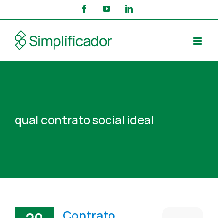
Skip
Facebook
YouTube
LinkedIn
to
content
qual contrato social ideal
Contrato