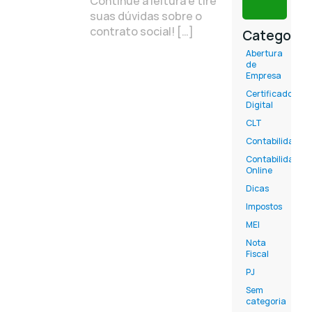
Continue a leitura e tire
suas dúvidas sobre o
contrato social! […]
Categoria
Abertura
de
Empresa
Certificado
Digital
CLT
Contabilidade
Contabilidade
Online
Dicas
Impostos
MEI
Nota
Fiscal
PJ
Sem
categoria