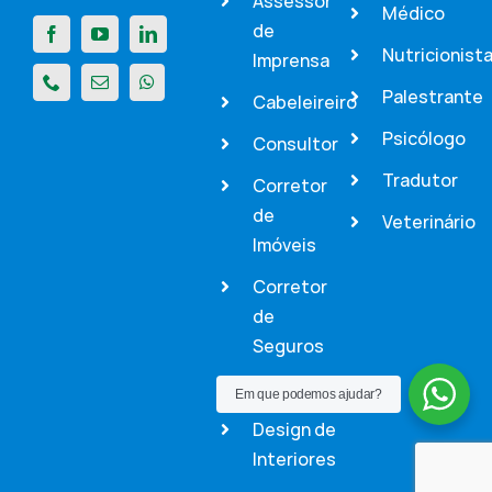
Assessor
Médico
de
Nutricionist
Imprensa
Palestrante
Cabeleireiro
Psicólogo
Consultor
Tradutor
Corretor
de
Veterinário
Imóveis
Corretor
de
Seguros
Dentista
Em que podemos ajudar?
Design de
Interiores