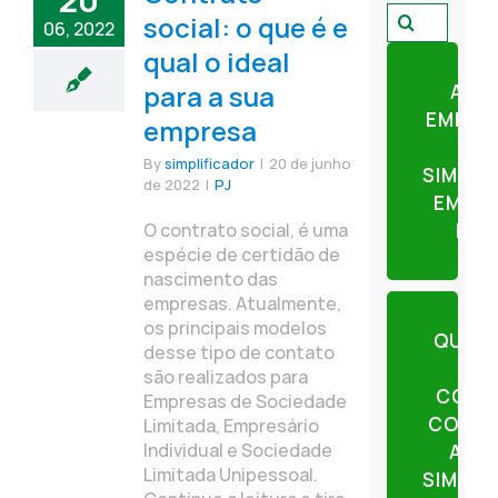
20
Pesquisar
social: o que é e
06, 2022
por:
qual o ideal
para a sua
ABR
EMPRE
empresa
By
simplificador
|
20 de junho
SIMPLI
de 2022
|
PJ
EM AP
O contrato social, é uma
ETA
espécie de certidão de
nascimento das
empresas. Atualmente,
os principais modelos
QUER
desse tipo de contato
são realizados para
CONT
Empresas de Sociedade
CONTE
Limitada, Empresário
Individual e Sociedade
AJU
Limitada Unipessoal.
SIMPLI