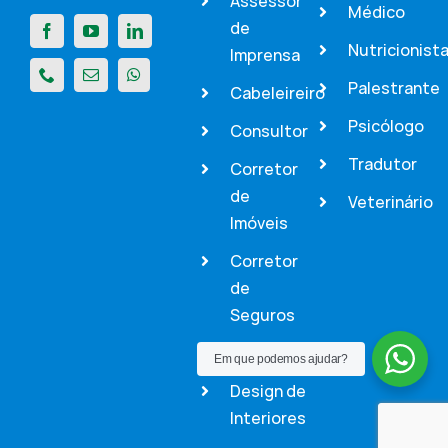
Assessor
Médico
de
Nutricionist
Imprensa
Palestrante
Cabeleireiro
Psicólogo
Consultor
Tradutor
Corretor
de
Veterinário
Imóveis
Corretor
de
Seguros
Dentista
Em que podemos ajudar?
Design de
Interiores