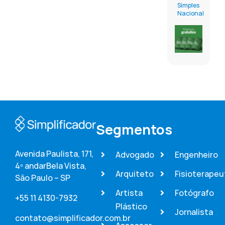
Simples
Nacional
Segmentos
Avenida Paulista, 171,
Advogado
Engenheiro
4º andar
Bela Vista,
Arquiteto
Fisioterapeu
São Paulo – SP
Artista
Fotógrafo
+55 11 4130-7932
Plástico
Jornalista
contato@simplificador.com.br