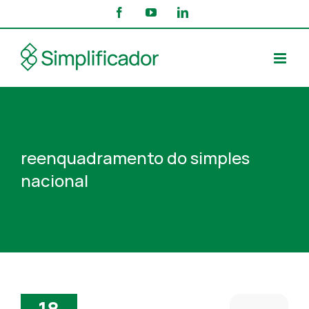
Skip
Facebook
YouTube
LinkedIn
to
content
reenquadramento do simples
nacional