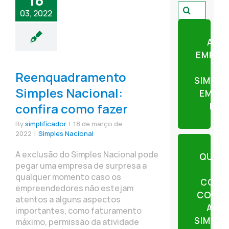
18
Pesquisar
03, 2022
por:
ABR
EMPRE
Reenquadramento
SIMPLI
Simples Nacional:
EM AP
confira como fazer
ETA
By
simplificador
|
18 de março de
2022
|
Simples Nacional
A exclusão do Simples Nacional pode
QUER
pegar uma empresa de surpresa a
qualquer momento caso os
CONT
empreendedores não estejam
CONTE
atentos a alguns aspectos
AJU
importantes, como faturamento
SIMPLI
máximo, permissão da atividade