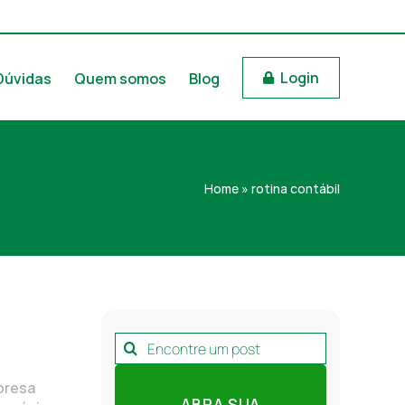
Login
Dúvidas
Quem somos
Blog
Home
»
rotina contábil
Pesquisar
por:
mpresa
ABRA SUA