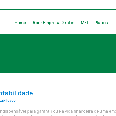
Home
Abrir Empresa Grátis
MEI
Planos
ntabilidade
abilidade
indispensável para garantir que a vida financeira de uma e