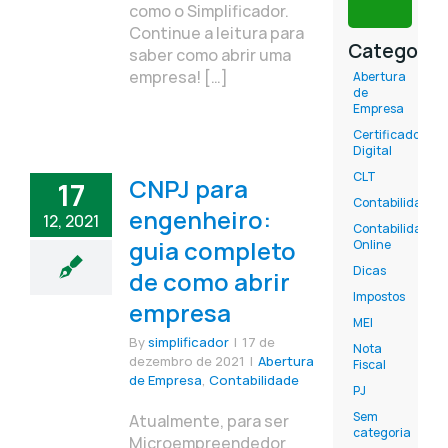
como o Simplificador.
Continue a leitura para
Categoria
saber como abrir uma
empresa! […]
Abertura
de
Empresa
Certificado
Digital
CLT
CNPJ para
17
Contabilidade
engenheiro:
12, 2021
Contabilidade
guia completo
Online
Dicas
de como abrir
Impostos
empresa
MEI
By
simplificador
|
17 de
Nota
dezembro de 2021
|
Abertura
Fiscal
de Empresa
,
Contabilidade
PJ
Sem
Atualmente, para ser
categoria
Microempreendedor