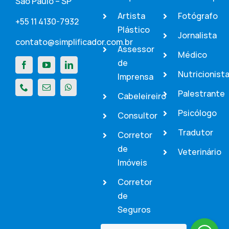
São Paulo – SP
Artista
Fotógrafo
+55 11 4130-7932
Plástico
Jornalista
contato@simplificador.com.br
Assessor
Médico
de
Nutricionist
Imprensa
Palestrante
Cabeleireiro
Psicólogo
Consultor
Tradutor
Corretor
de
Veterinário
Imóveis
Corretor
de
Seguros