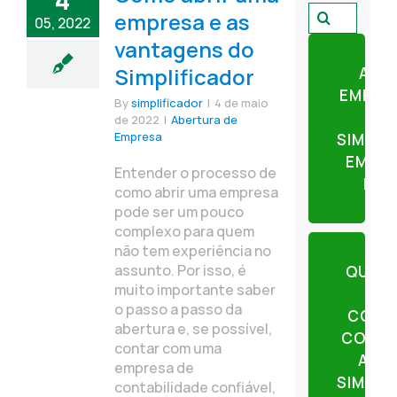
4
Pesquisar
empresa e as
05, 2022
por:
vantagens do
Simplificador
ABR
EMPRE
By
simplificador
|
4 de maio
de 2022
|
Abertura de
Empresa
SIMPLI
EM AP
Entender o processo de
ETA
como abrir uma empresa
pode ser um pouco
complexo para quem
não tem experiência no
assunto. Por isso, é
QUER
muito importante saber
o passo a passo da
CONT
abertura e, se possível,
CONTE
contar com uma
AJU
empresa de
SIMPLI
contabilidade confiável,