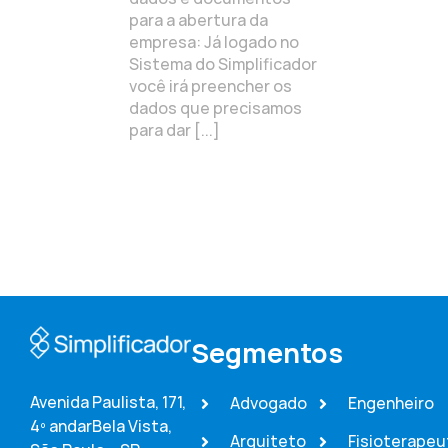
para a abertura da
empresa: Já logado no
Sistema do Simplificador
você irá preencher os
dados que precisamos
para dar [...]
Segmentos
Avenida Paulista, 171,
Advogado
Engenheiro
4º andar
Bela Vista,
Arquiteto
Fisioterapeu