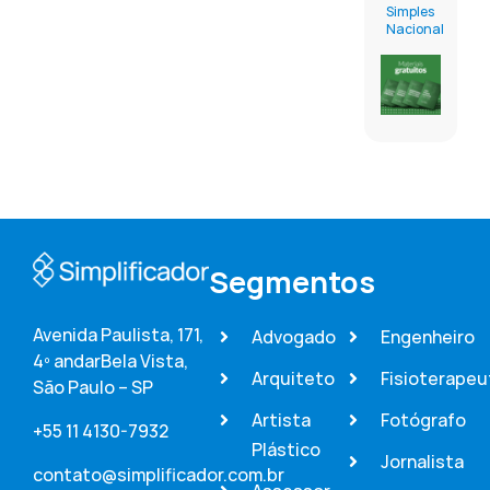
Simples
Nacional
Segmentos
Avenida Paulista, 171,
Advogado
Engenheiro
4º andar
Bela Vista,
Arquiteto
Fisioterapeu
São Paulo – SP
Artista
Fotógrafo
+55 11 4130-7932
Plástico
Jornalista
contato@simplificador.com.br