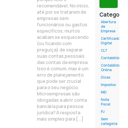
recomendável. No início,
até por se tratarem de
Categoria
empresas sem
Abertura
funcionários ou gastos
de
específicos, muitos
Empresa
acabam se esquecendo
Certificado
(ou ficando com
Digital
preguiça) de separar
CLT
suas contas pessoais
Contabilidade
das contas da empresa.
Contabilidade
Isso é comum, mas é um
Online
erro de planejamento
Dicas
que pode ser crucial
Impostos
para o seu negócio.
MEI
Microempresas são
obrigadas a abrir conta
Nota
Fiscal
bancária para pessoa
PJ
jurídica? A resposta
mais simples para [...]
Sem
categoria