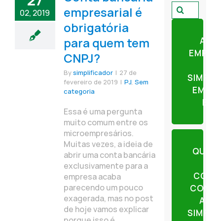
27
Pesquisar
empresarial é
02, 2019
por:
obrigatória
para quem tem
ABR
EMPRE
CNPJ?
By
simplificador
|
27 de
SIMPLI
fevereiro de 2019
|
PJ
,
Sem
EM AP
categoria
ETA
Essa é uma pergunta
muito comum entre os
microempresários.
Muitas vezes, a ideia de
QUER
abrir uma conta bancária
exclusivamente para a
CONT
empresa acaba
parecendo um pouco
CONTE
exagerada, mas no post
AJU
de hoje vamos explicar
SIMPLI
porque isso é