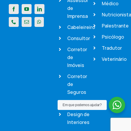
Assessor
Médico
de
Nutricionist
Imprensa
Palestrante
Cabeleireiro
Psicólogo
Consultor
Tradutor
Corretor
de
Veterinário
Imóveis
Corretor
de
Seguros
Dentista
Em que podemos ajudar?
Design de
Interiores