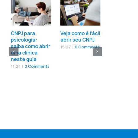
CNPJ para
Veja como é fácil
Entrar para
psicologia:
abrir seu CNPJ
mercado d
saiba como abrir
Afiliados va
15:27
|
0 Comments
uma clínica
pena?
neste guia
13:53
|
0 Com
11:24
|
0 Comments