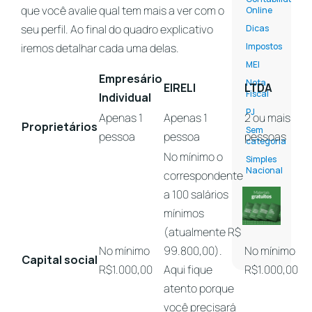
que você avalie qual tem mais a ver com o
Online
seu perfil. Ao final do quadro explicativo
Dicas
iremos detalhar cada uma delas.
Impostos
MEI
Empresário
Nota
EIRELI
LTDA
Fiscal
Individual
PJ
Apenas 1
Apenas 1
2 ou mais
Proprietários
Sem
pessoa
pessoa
pessoas
categoria
No mínimo o
Simples
Nacional
correspondente
a 100 salários
mínimos
(atualmente R$
No mínimo
99.800,00).
No mínimo
Capital social
R$1.000,00
Aqui fique
R$1.000,00
atento porque
você precisará