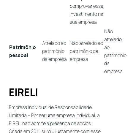
comprovar esse
investimento na
sua empresa
Não
atrelado
Atrelado ao
Não atrelado ao
Patrimônio
ao
patrimônio
patrimônio da
pessoal
patrimônio
da empresa
empresa
da
empresa
EIRELI
Empresa Individual de Responsabilidade
Limitada – Por ser uma empresa individual, a
EIRELI não admite a presença de sócios.
Criada em 2011, surgiu justamente com esse