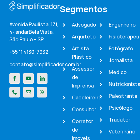
Segmentos
Avenida Paulista, 171,
Advogado
Engenheiro
4º andar
Bela Vista,
Arquiteto
Fisioterapeu
São Paulo – SP
Artista
Fotógrafo
+55 11 4130-7932
Plástico
Jornalista
contato@simplificador.com.br
Assessor
Médico
de
Nutricionist
Imprensa
Palestrante
Cabeleireiro
Psicólogo
Consultor
Tradutor
Corretor
de
Veterinário
Imóveis