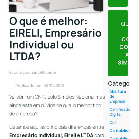
O que é melhor:
QUER
EIRELI, Empresário
CONT
Individual ou
CONTE
LTDA?
AJU
SIMPLI
Escrito por: simplificador
Categoria
Publicado em: 03/01/2019
Abertura
Vai abrir um CNPJ pelo Simples Nacional mas
de
Empresa
ainda está em dúvida de qual o melhor tipo
Certificado
de empresa?
Digital
CLT
Listamos aqui as principais diferenças entre
Contabilidade
Empresário Individual, Eireli e LTDA
para
Contabilidade