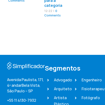
para a
Comments
categoria
12:22
|
0
Comments
Segmentos
Avenida Paulista, 171,
Advogado
Engenheiro
4º andar
Bela Vista,
Arquiteto
Fisioterapeu
São Paulo – SP
Artista
Fotógrafo
+55 11 4130-7932
Plástico