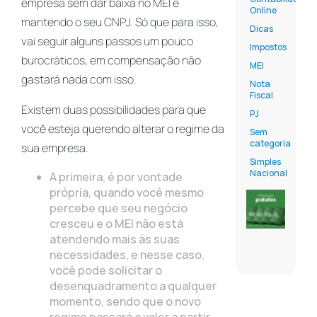
empresa sem dar baixa no MEI e
Online
mantendo o seu CNPJ. Só que para isso,
Dicas
vai seguir alguns passos um pouco
Impostos
burocráticos, em compensação não
MEI
gastará nada com isso.
Nota
Fiscal
Existem duas possibilidades para que
PJ
você esteja querendo alterar o regime da
Sem
categoria
sua empresa.
Simples
Nacional
A primeira, é por vontade
própria, quando você mesmo
percebe que seu negócio
cresceu e o MEI não está
atendendo mais às suas
necessidades, e nesse caso,
você pode solicitar o
desenquadramento a qualquer
momento, sendo que o novo