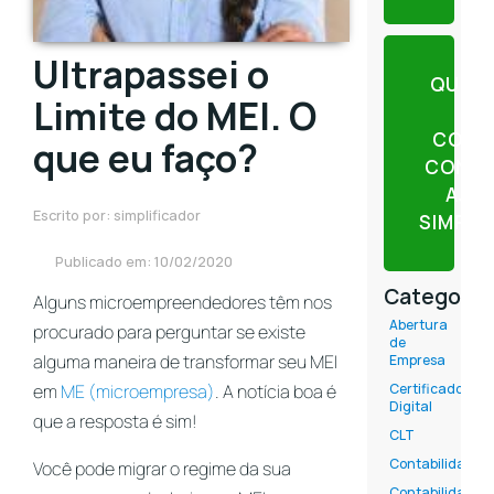
Ultrapassei o
QUER
Limite do MEI. O
CONT
que eu faço?
CONTE
AJU
Escrito por: simplificador
SIMPLI
Publicado em: 10/02/2020
Categoria
Alguns microempreendedores têm nos
Abertura
procurado para perguntar se existe
de
alguma maneira de transformar seu MEI
Empresa
em
ME (microempresa)
. A notícia boa é
Certificado
Digital
que a resposta é sim!
CLT
Contabilidade
Você pode migrar o regime da sua
Contabilidade