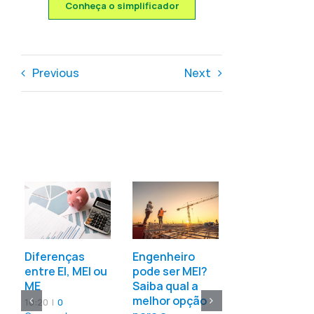
Conheça o simplificador
Previous
Next
Dentista pod
ser MEI?
Confira as
Diferenças
Engenheiro
informações 
entre EI, MEI ou
pode ser MEI?
respeito
ME
Saiba qual a
11:00
|
0
melhor opção
10:20
|
0
Comments