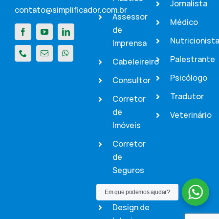
Jornalista
contato@simplificador.com.br
Assessor
Médico
de
Nutricionist
Imprensa
Palestrante
Cabeleireiro
Psicólogo
Consultor
Tradutor
Corretor
de
Veterinário
Imóveis
Corretor
de
Seguros
Dentista
Em que podemos ajudar?
Design de