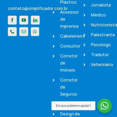
Plástico
Jornalista
contato@simplificador.com.br
Assessor
Médico
de
Nutricionist
Imprensa
Palestrante
Cabeleireiro
Psicólogo
Consultor
Tradutor
Corretor
de
Veterinário
Imóveis
Corretor
de
Seguros
Dentista
Em que podemos ajudar?
Design de