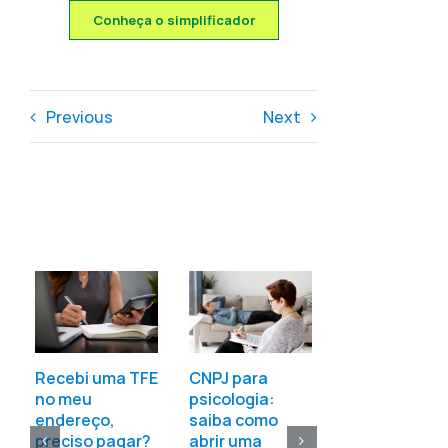
Conheça o simplificador
Previous
Next
CNPJ inapto:
entenda o q
é e como
CNPJ para
Recebi uma TFE
resolver
psicologia:
no meu
12:05
|
0
saiba como
endereço,
Comments
abrir uma
preciso pagar?