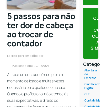
5 passos para não
QUER
ter dor de cabeça
CONT
ao trocar de
CONTE
contador
AJU
SIMPLI
Escrito por: simplificador
Categoria
Publicado em: 24/11/2021
Abertura
A troca de contador é sempre um
de
Empresa
momento delicado e muitas vezes
Certificado
necessário para qualquer empresa.
Digital
Quando o profissional não atende às
CLT
suas expectativas, é direito do
Contabilidade
empreendedor fazer a troca sem peso na
Contabilidade