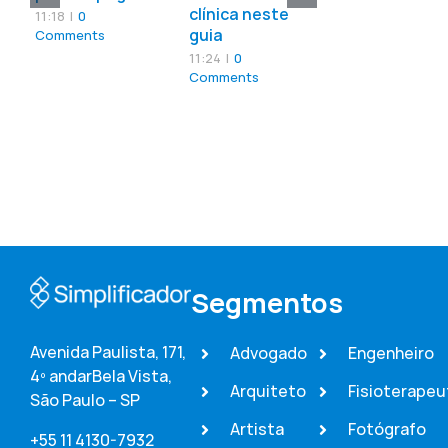
clínica neste
11:18
|
0
guia
Comments
11:24
|
0
Comments
Segmentos
Avenida Paulista, 171,
Advogado
Engenheiro
4º andar
Bela Vista,
Arquiteto
Fisioterapeu
São Paulo – SP
Artista
Fotógrafo
+55 11 4130-7932