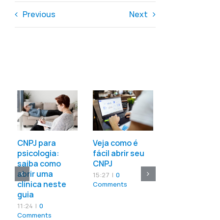
Previous
Next
Entrar para o
mercado de
Afiliados vale
CNPJ para
Veja como é
pena?
psicologia:
fácil abrir seu
13:53
|
0
saiba como
CNPJ
Comments
abrir uma
15:27
|
0
clínica neste
Comments
guia
11:24
|
0
Comments