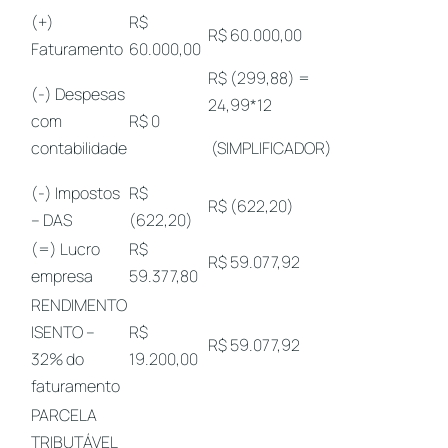
(+)
R$
R$ 60.000,00
Faturamento
60.000,00
R$ (299,88) =
(-) Despesas
24,99*12
com
R$ 0
contabilidade
(SIMPLIFICADOR)
(-) Impostos
R$
R$ (622,20)
– DAS
(622,20)
(=) Lucro
R$
R$ 59.077,92
empresa
59.377,80
RENDIMENTO
ISENTO –
R$
R$ 59.077,92
32% do
19.200,00
faturamento
PARCELA
TRIBUTÁVEL