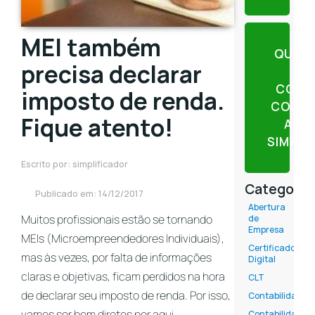
MEI também
QUER
precisa declarar
CONT
imposto de renda.
CONTE
Fique atento!
AJU
SIMPLI
Escrito por: simplificador
Categoria
Publicado em: 14/12/2017
Abertura
Muitos profissionais estão se tornando
de
Empresa
MEIs (
Microempreendedores Individuais
),
Certificado
mas às vezes, por falta de informações
Digital
claras e objetivas, ficam perdidos na hora
CLT
de declarar seu imposto de renda. Por isso,
Contabilidade
vamos ser bem diretos por aqui.
Contabilidade