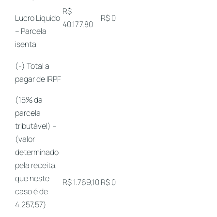
R$
Lucro Líquido
R$ 0
40.177,80
– Parcela
isenta
(-) Total a
pagar de IRPF
(15% da
parcela
tributável) –
(valor
determinado
pela receita,
que neste
R$ 1.769,10
R$ 0
caso é de
4.257,57)