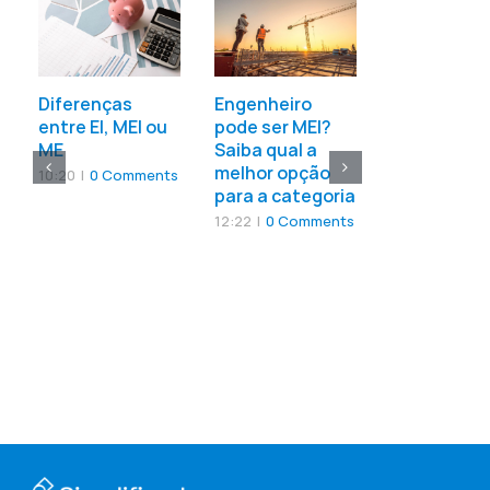
Dentista p
ser MEI? Co
as informa
a respeito
Diferenças
Engenheiro
entre EI, MEI ou
pode ser MEI?
11:00
|
0 Com
ME
Saiba qual a
melhor opção
10:20
|
0 Comments
para a categoria
12:22
|
0 Comments