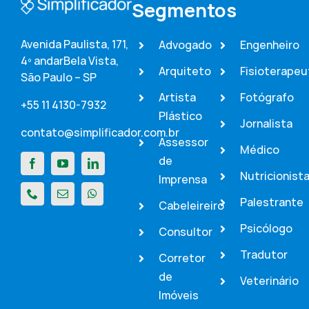
Segmentos
Avenida Paulista, 171,
Advogado
Engenheiro
4º andar
Bela Vista,
Arquiteto
Fisioterapeu
São Paulo – SP
Artista
Fotógrafo
+55 11 4130-7932
Plástico
Jornalista
contato@simplificador.com.br
Assessor
Médico
de
Nutricionist
Imprensa
Palestrante
Cabeleireiro
Psicólogo
Consultor
Tradutor
Corretor
de
Veterinário
Imóveis