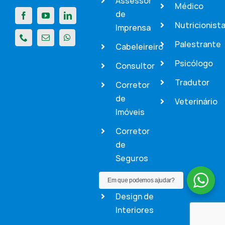
Assessor
Médico
de
Nutricionist
Imprensa
Palestrante
Cabeleireiro
Psicólogo
Consultor
Tradutor
Corretor
de
Veterinário
Imóveis
Corretor
de
Seguros
Dentista
Em que podemos ajudar?
Design de
Interiores