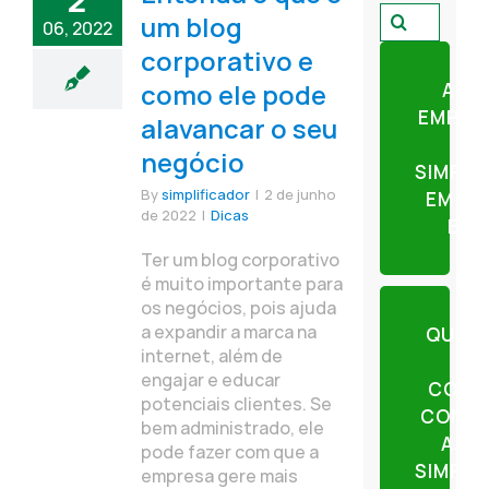
2
Pesquisar
um blog
06, 2022
por:
corporativo e
como ele pode
ABR
EMPRE
alavancar o seu
negócio
SIMPLI
By
simplificador
|
2 de junho
EM AP
de 2022
|
Dicas
ETA
Ter um blog corporativo
é muito importante para
os negócios, pois ajuda
a expandir a marca na
QUER
internet, além de
engajar e educar
CONT
potenciais clientes. Se
CONTE
bem administrado, ele
AJU
pode fazer com que a
SIMPLI
empresa gere mais