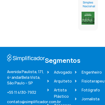
Simples
Nacional
Segmentos
Avenida Paulista, 171,
Advogado
Engenheiro
4º andar
Bela Vista,
Arquiteto
Fisioterapeu
São Paulo – SP
Artista
Fotógrafo
+55 11 4130-7932
Plástico
Jornalista
contato@simplificador.com.br