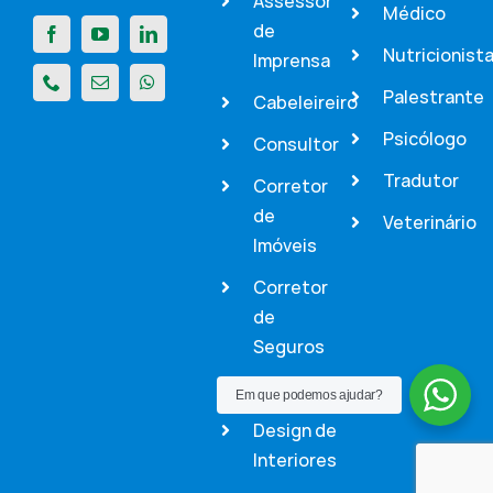
Assessor
Médico
de
Nutricionist
Imprensa
Palestrante
Cabeleireiro
Psicólogo
Consultor
Tradutor
Corretor
de
Veterinário
Imóveis
Corretor
de
Seguros
Dentista
Em que podemos ajudar?
Design de
Interiores