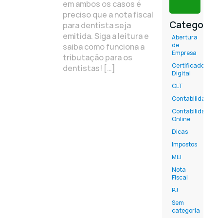
em ambos os casos é
preciso que a nota fiscal
Categoria
para dentista seja
emitida. Siga a leitura e
Abertura
de
saiba como funciona a
Empresa
tributação para os
Certificado
dentistas! […]
Digital
CLT
Contabilidade
Contabilidade
Online
Dicas
Impostos
MEI
Nota
Fiscal
PJ
Sem
categoria