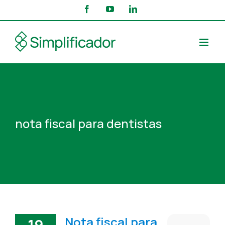
Skip
Facebook
YouTube
LinkedIn
to
content
nota fiscal para dentistas
Nota fiscal para