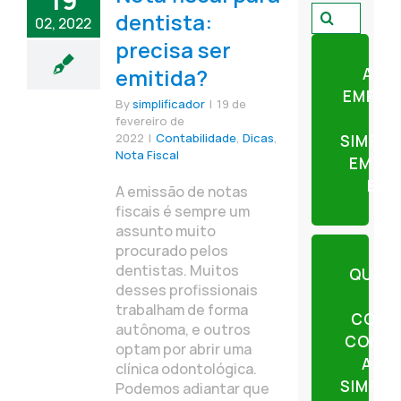
19
Pesquisar
dentista:
02, 2022
por:
precisa ser
emitida?
ABR
EMPRE
By
simplificador
|
19 de
fevereiro de
2022
|
Contabilidade
,
Dicas
,
SIMPLI
Nota Fiscal
EM AP
ETA
A emissão de notas
fiscais é sempre um
assunto muito
procurado pelos
dentistas. Muitos
QUER
desses profissionais
trabalham de forma
CONT
autônoma, e outros
CONTE
optam por abrir uma
AJU
clínica odontológica.
SIMPLI
Podemos adiantar que