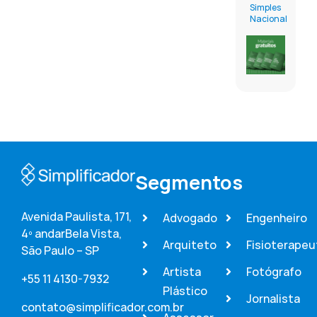
Simples
Nacional
Segmentos
Avenida Paulista, 171,
Advogado
Engenheiro
4º andar
Bela Vista,
Arquiteto
Fisioterapeu
São Paulo – SP
Artista
Fotógrafo
+55 11 4130-7932
Plástico
Jornalista
contato@simplificador.com.br