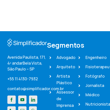
Segmentos
Avenida Paulista, 171,
Advogado
Engenheiro
4º andar
Bela Vista,
Arquiteto
Fisioterapeu
São Paulo – SP
Artista
Fotógrafo
+55 11 4130-7932
Plástico
Jornalista
contato@simplificador.com.br
Assessor
Médico
de
Nutricionist
Imprensa