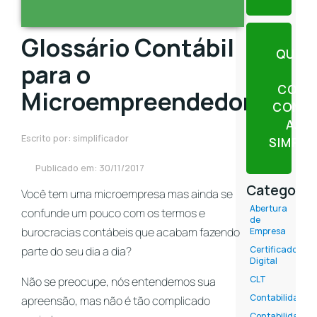
Glossário Contábil
QUER
para o
CONT
Microempreendedor
CONTE
AJU
Escrito por: simplificador
SIMPLI
Publicado em: 30/11/2017
Categoria
Você tem uma microempresa mas ainda se
Abertura
confunde um pouco com os termos e
de
burocracias contábeis que acabam fazendo
Empresa
parte do seu dia a dia?
Certificado
Digital
CLT
Não se preocupe, nós entendemos sua
Contabilidade
apreensão, mas não é tão complicado
Contabilidade