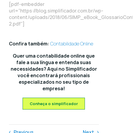
[pdf-embedder
url=”https://blog.simplificador.com.br/wp-
content/uploads/2018/06/SIMP_eBook_GlossarioCont
2.pdf”]
Confira também:
Contabilidade Online
Quer uma contabilidade online que
fale a sua língua e entenda suas
necessidades? Aqui no Simplificador
você encontrará profissionais
especializados no seu tipo de
empresa!
Conheça o simplificador
Previous
Next