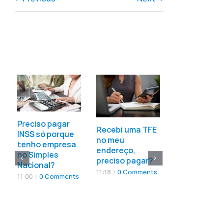
CNPJ para
psicologia:
saiba como 
Preciso pagar
uma clínica
Recebi uma TFE
INSS só porque
neste guia
no meu
tenho empresa
endereço,
11:24
|
0 Com
no Simples
preciso pagar?
Nacional?
11:18
|
0 Comments
11:00
|
0 Comments