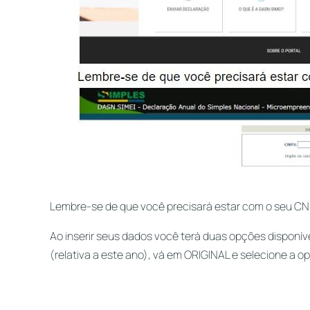
Lembre-se de que você precisará estar com o seu CN
Ao inserir seus dados você terá duas opções disponí
(relativa a este ano), vá em ORIGINAL e selecione a op