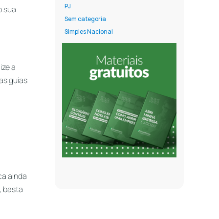
PJ
o sua
Sem categoria
Simples Nacional
ize a
as guias
ica ainda
, basta