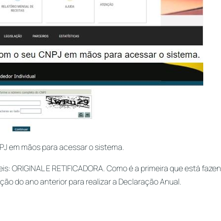
PJ em mãos para acessar o sistema.
veis: ORIGINAL E RETIFICADORA. Como é a primeira que está faze
ção do ano anterior para realizar a Declaração Anual.