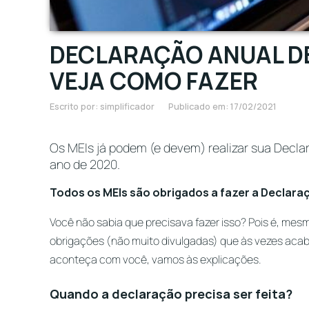
DECLARAÇÃO ANUAL DE
VEJA COMO FAZER
Escrito por: simplificador
Publicado em: 17/02/2021
Os MEIs já podem (e devem) realizar sua Decla
ano de 2020.
Todos os MEIs são obrigados a fazer a Declara
Você não sabia que precisava fazer isso? Pois é, me
obrigações (não muito divulgadas) que às vezes ac
aconteça com você, vamos às explicações.
Quando a declaração precisa ser feita?