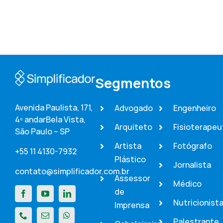
Segmentos
Avenida Paulista, 171,
Advogado
Engenheiro
4º andar
Bela Vista,
Arquiteto
Fisioterapeu
São Paulo – SP
Artista
Fotógrafo
+55 11 4130-7932
Plástico
Jornalista
contato@simplificador.com.br
Assessor
Médico
de
Nutricionist
Imprensa
Palestrante