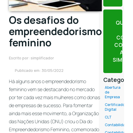
Os desafios do
QUER
empreendedorismo
CONT
feminino
CONTE
AJU
Escrito por: simplificador
SIMPLI
Publicado em: 30/05/2022
Categoria
Há alguns anos o empreendedorismo
Abertura
feminino vem se destacando no mercado
de
por ter cada vez mais mulheres como donas
Empresa
de empresas de sucesso. Para fomentar
Certificado
Digital
ainda mais esse movimento, a Organização
CLT
das Nações Unidas (ONU) criou o Dia do
Contabilidade
Empreendedorismo Feminino, comemorado
Contabilidade