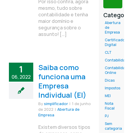
Por isso confira, agora
mesmo, tudo sobre
contabilidade e tenha
Categoria
maior domínio e
Abertura
segurança sobre o
de
Empresa
assunto! […]
Certificado
Digital
CLT
Contabilidade
Saiba como
1
Contabilidade
Online
funciona uma
06, 2022
Dicas
Empresa
Impostos
Individual (EI)
MEI
By
simplificador
|
1 de junho
Nota
Fiscal
de 2022
|
Abertura de
Empresa
PJ
Sem
Existem diversos tipos
categoria