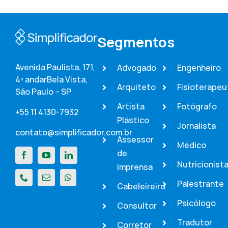
Segmentos
Avenida Paulista, 171,
Advogado
Engenheiro
4º andar
Bela Vista,
Arquiteto
Fisioterapeu
São Paulo – SP
Artista
Fotógrafo
+55 11 4130-7932
Plástico
Jornalista
contato@simplificador.com.br
Assessor
Médico
de
Nutricionist
Imprensa
Palestrante
Cabeleireiro
Psicólogo
Consultor
Tradutor
Corretor