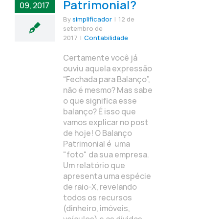
Patrimonial?
09, 2017
By
simplificador
|
12 de
setembro de
2017
|
Contabilidade
Certamente você já
ouviu aquela expressão
“Fechada para Balanço”,
não é mesmo? Mas sabe
o que significa esse
balanço? É isso que
vamos explicar no post
de hoje! O Balanço
Patrimonial é uma
"foto" da sua empresa.
Um relatório que
apresenta uma espécie
de raio-X, revelando
todos os recursos
(dinheiro, imóveis,