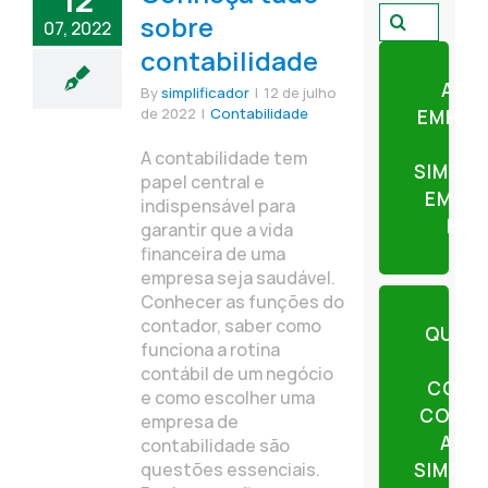
12
Pesquisar
sobre
07, 2022
por:
contabilidade
ABR
By
simplificador
|
12 de julho
de 2022
|
Contabilidade
EMPRE
A contabilidade tem
SIMPLI
papel central e
EM AP
indispensável para
ETA
garantir que a vida
financeira de uma
empresa seja saudável.
Conhecer as funções do
contador, saber como
QUER
funciona a rotina
contábil de um negócio
CONT
e como escolher uma
CONTE
empresa de
AJU
contabilidade são
questões essenciais.
SIMPLI